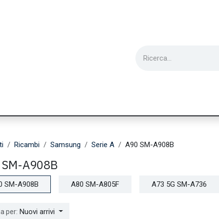
ie
Utensili
Wearable
Ricondizionati
Inf
ti
Ricambi
Samsung
Serie A
A90 SM-A908B
 SM-A908B
0 SM-A908B
A80 SM-A805F
A73 5G SM-A736
Nuovi arrivi
a per: