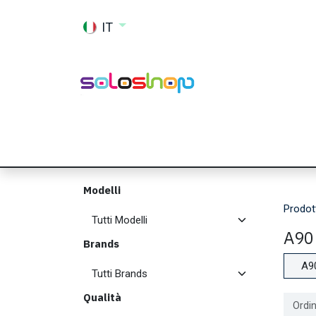
Passa al contenuto
IT
Shop
Ricambi
Accessori
Memor
Modelli
Prodot
A90
Brands
A9
Qualità
Ordin