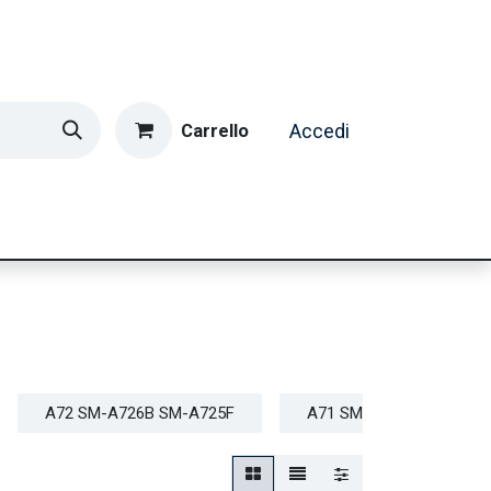
Carrello
Accedi
ormatica & Gaming
Casa e Tempo Libero
Caffè
A72 SM-A726B SM-A725F
A71 SM-A715F