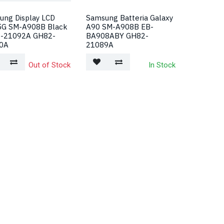
ung Display LCD
Samsung Batteria Galaxy
5G SM-A908B Black
A90 SM-A908B EB-
-21092A GH82-
BA908ABY GH82-
0A
21089A
Out of Stock
In Stock