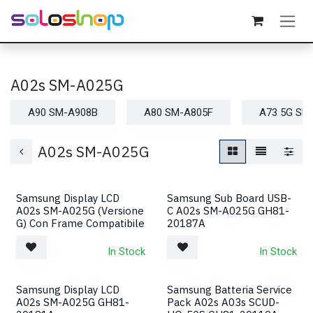
Passa al contenuto
A02s SM-A025G
A90 SM-A908B
A80 SM-A805F
A73 5G SM
A02s SM-A025G
Samsung Display LCD
Samsung Sub Board USB-
A02s SM-A025G (Versione
C A02s SM-A025G GH81-
G) Con Frame Compatibile
20187A
In Stock
In Stock
Samsung Display LCD
Samsung Batteria Service
A02s SM-A025G GH81-
Pack A02s A03s SCUD-