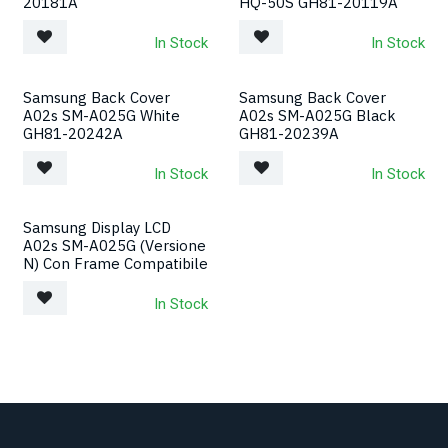
20181A
HQ-50S GH81-20119A
In Stock
In Stock
Samsung Back Cover
Samsung Back Cover
A02s SM-A025G White
A02s SM-A025G Black
GH81-20242A
GH81-20239A
In Stock
In Stock
Samsung Display LCD
A02s SM-A025G (Versione
N) Con Frame Compatibile
In Stock