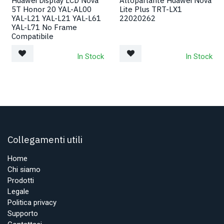
Huawei Display LCD Nova
Altoparlante Huawei Nova
5T Honor 20 YAL-AL00
Lite Plus TRT-LX1
YAL-L21 YAL-L21 YAL-L61
22020262
YAL-L71 No Frame
Compatibile
In Stock
In Stock
Collegamenti utili
Home
Chi siamo
Prodotti
Legale
Politica privacy
Supporto