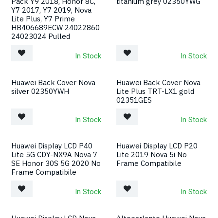
Pack Y9 2018, Honor 8C,
titanium grey 02350YWG
Y7 2017, Y7 2019, Nova
Lite Plus, Y7 Prime
HB406689ECW 24022860
24023024 Pulled
In Stock
In Stock
Huawei Back Cover Nova
Huawei Back Cover Nova
silver 02350YWH
Lite Plus TRT-LX1 gold
02351GES
In Stock
In Stock
Huawei Display LCD P40
Huawei Display LCD P20
Lite 5G CDY-NX9A Nova 7
Lite 2019 Nova 5i No
SE Honor 30S 5G 2020 No
Frame Compatibile
Frame Compatibile
In Stock
In Stock