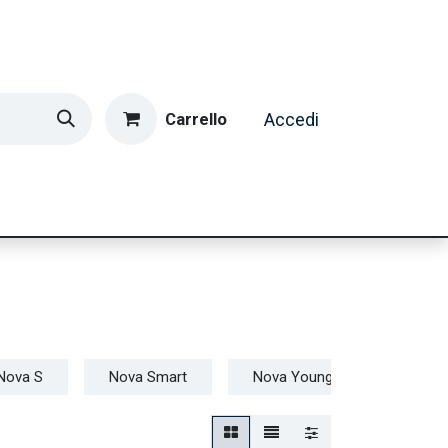
Carrello
Accedi
ormatica & Gaming
Casa e Tempo Libero
Caffè
Nova S
Nova Smart
Nova Young
Nova 2