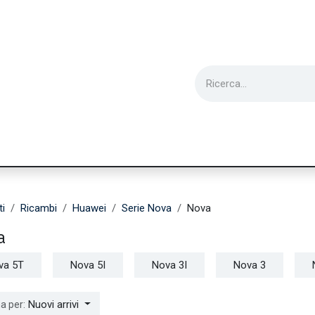
ie
Utensili
Wearable
Ricondizionati
Inf
ti
Ricambi
Huawei
Serie Nova
Nova
a
va 5T
Nova 5I
Nova 3I
Nova 3
Nuovi arrivi
a per: