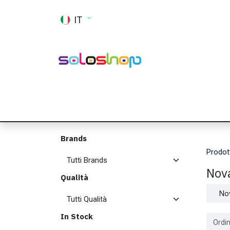
Passa al contenuto
IT
Shop
Ricambi
Accessori
Memor
Brands
Prodot
Nov
Qualità
No
In Stock
Ordin