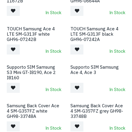
11672B
GH96-06644A
In Stock
In Stock
TOUCH Samsung Ace 4
TOUCH Samsung Ace 4
LTE SM-G313F white
LTE SM-G313F black
GH96-07242B
GH96-07242A
In Stock
In Stock
Supporto SIM Samsung
Supporto SIM Samsung
S3 Mini GT-I8190, Ace 2
Ace 4, Ace 3
I8160
In Stock
In Stock
Samsung Back Cover Ace
Samsung Back Cover Ace
4 SM-G357FZ white
4 SM-G357FZ grey GH98-
GH98-33748A
33748B
In Stock
In Stock