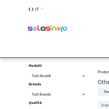
Passa al contenuto
IT
Shop
Ricambi
Accessori
Memor
Modelli
Prodot
Oth
Brands
Ser
Qualità
Ordin