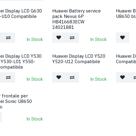
ei Display LCD G630
Huawei Battery service
Huawei B
-U10 Compatibile
pack Nexus 6P
U8650 bl
HB416683ECW
24021881
In Stock
In Stock
ei Display LCD Y530
Huawei Display LCD Y520
Huawei D
 Y530-L01 Y550-
Y520-U12 Compatibile
Compatib
ompatibile
In Stock
In Stock
 frontale per
ei Sonic U8650
co
In Stock