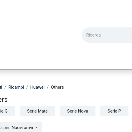
ie
Utensili
Wearable
Ricondizionati
Inf
ti
Ricambi
Huawei
Others
ers
ie G
Serie Mate
Serie Nova
Serie P
Nuovi arrivi
a per: