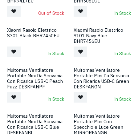
BHR9417EU
BHR5081GL
Out of Stock
In Stock
Xiaomi Rasoio Elettrico
Xiaomi Rasoio Elettrico
S301 Black BHR7450EU
S101 Navy Blue
BHR7456EU
In Stock
In Stock
Muitomas Ventilatore
Muitomas Ventilatore
Nuovo!
Nuovo!
Portatile Mini Da Scrivania
Portatile Mini Da Scrivania
Con Ricarica USB-C Peach
Con Ricarica USB-C Green
Fuzz DESKFANPF
DESKFANGN
In Stock
In Stock
Muitomas Ventilatore
Muitomas Ventilatore
Nuovo!
Nuovo!
Portatile Mini Da Scrivania
Portatile Mini Con
Con Ricarica USB-C Blue
Specchio e Luce Green
DESKFANBL
MIRRORFANGN