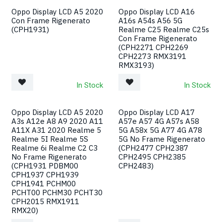
Oppo Display LCD A5 2020
Oppo Display LCD A16
Con Frame Rigenerato
A16s A54s A56 5G
(CPH1931)
Realme C25 Realme C25s
Con Frame Rigenerato
(CPH2271 CPH2269
CPH2273 RMX3191
RMX3193)
In Stock
In Stock
Oppo Display LCD A5 2020
Oppo Display LCD A17
A3s A12e A8 A9 2020 A11
A57e A57 4G A57s A58
A11X A31 2020 Realme 5
5G A58x 5G A77 4G A78
Realme 5I Realme 5S
5G No Frame Rigenerato
Realme 6i Realme C2 C3
(CPH2477 CPH2387
No Frame Rigenerato
CPH2495 CPH2385
(CPH1931 PDBM00
CPH2483)
CPH1937 CPH1939
CPH1941 PCHM00
PCHT00 PCHM30 PCHT30
CPH2015 RMX1911
RMX20)