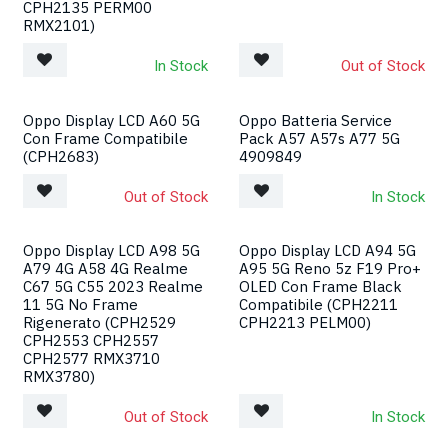
CPH2135 PERM00
RMX2101)
In Stock
Out of Stock
Oppo Display LCD A60 5G
Oppo Batteria Service
Con Frame Compatibile
Pack A57 A57s A77 5G
(CPH2683)
4909849
Out of Stock
In Stock
Oppo Display LCD A98 5G
Oppo Display LCD A94 5G
A79 4G A58 4G Realme
A95 5G Reno 5z F19 Pro+
C67 5G C55 2023 Realme
OLED Con Frame Black
11 5G No Frame
Compatibile (CPH2211
Rigenerato (CPH2529
CPH2213 PELM00)
CPH2553 CPH2557
CPH2577 RMX3710
RMX3780)
Out of Stock
In Stock