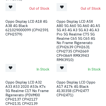
Out of Stock
Out of Stock
Oppo Display LCD A18 4G
Oppo Display LCD A5X
A38 4G Black
A80 5G A60 5G A60 4G A5
621029000099 (CPH2591
5G A5 4G A3 5G A3 4G A3
CPH2579)
Pro 5G Realme C75 5G
Realme C65 5G C65 4G
No Frame Rigenerato
(CPH2639 CPH2631
CPH2735 CPH2669
CPH3669 RMX3943
RMX3910)
In Stock
In Stock
Oppo Display LCD A32
Oppo Display LCD Oppo
A33 A53 2020 A53s K7x
A17 A17k 4G Black
5G Realme C17 No Frame
4130358 (CPH2477
Rigenerato (PDVM00
CPH2471)
CPH2137 CPH2127
CPH2131 CPH2139