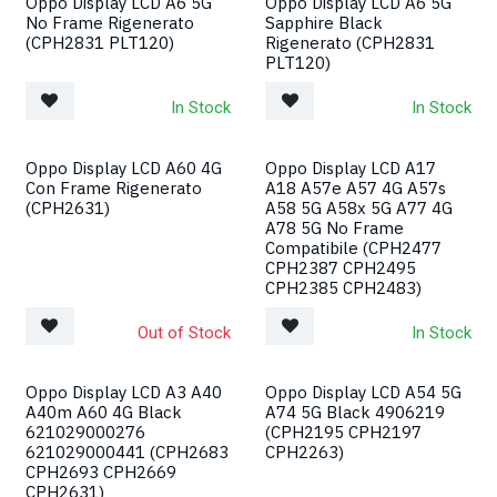
Oppo Display LCD A6 5G
Oppo Display LCD A6 5G
No Frame Rigenerato
Sapphire Black
(CPH2831 PLT120)
Rigenerato (CPH2831
PLT120)
In Stock
In Stock
Oppo Display LCD A60 4G
Oppo Display LCD A17
Con Frame Rigenerato
A18 A57e A57 4G A57s
(CPH2631)
A58 5G A58x 5G A77 4G
A78 5G No Frame
Compatibile (CPH2477
CPH2387 CPH2495
CPH2385 CPH2483)
Out of Stock
In Stock
Oppo Display LCD A3 A40
Oppo Display LCD A54 5G
A40m A60 4G Black
A74 5G Black 4906219
621029000276
(CPH2195 CPH2197
621029000441 (CPH2683
CPH2263)
CPH2693 CPH2669
CPH2631)