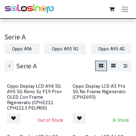
Passa al contenuto
Serie A
Oppo A96
Oppo A95 5G
Oppo A95 4G
Serie A
Oppo Display LCD A94 5G
Oppo Display LCD A5 Pro
A95 5G Reno 5z F19 Pro+
5G No Frame Rigenerato
OLED Con Frame
(CPH2695)
Rigenerato (CPH2211
CPH2213 PELM00)
Out of Stock
In Stock