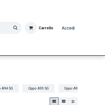
Carrello
Accedi
ormatica & Gaming
Casa e Tempo Libero
Caffè
 A94 5G
Oppo A93 5G
Oppo A92
Oppo 