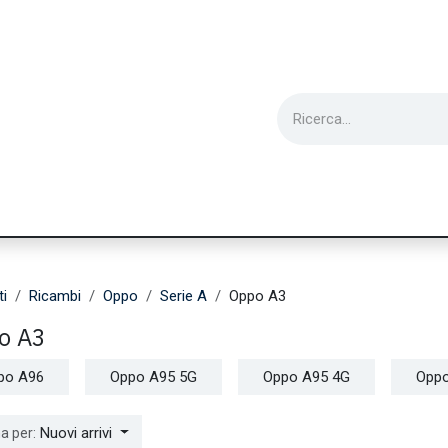
ie
Utensili
Wearable
Ricondizionati
Inf
ti
Ricambi
Oppo
Serie A
Oppo A3
o A3
po A96
Oppo A95 5G
Oppo A95 4G
Oppo
Nuovi arrivi
a per: