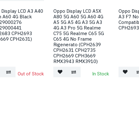
 Display LCD A3 A40
Oppo Display LCD A5X
Oppo Dis
 A60 4G Black
A80 5G A60 5G A60 4G
A3 F7 No
29000276
A5 5G A5 4G A3 5G A3
Compatib
29000441
4G A3 Pro 5G Realme
CPH2693
2683 CPH2693
C75 5G Realme C65 5G
669 CPH2631)
C65 4G No Frame
Rigenerato (CPH2639
CPH2631 CPH2735
CPH2669 CPH3669
RMX3943 RMX3910)
Out of Stock
In Stock