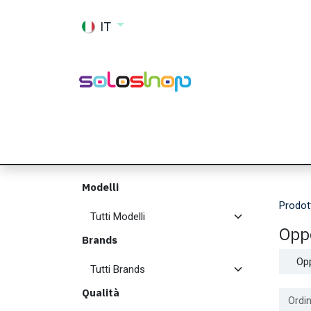
Passa al contenuto
IT
Shop
Ricambi
Accessori
Memor
Modelli
Prodot
Opp
Brands
Op
Qualità
Ordin