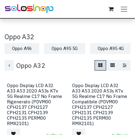
Passa al contenuto
Oppo A32
Oppo A96
Oppo A95 5G
Oppo A95 4G
Oppo A32
Oppo Display LCD A32
Oppo Display LCD A32
A33 A53 2020 A53s K7x
A33 A53 2020 A53s K7x
5G Realme C17 No Frame
5G Realme C17 No Frame
Rigenerato (PDVM00
Compatibile (PDVM00
CPH2137 CPH2127
CPH2137 CPH2127
CPH2131 CPH2139
CPH2131 CPH2139
CPH2135 PERM00
CPH2135 PERM00
RMX2101)
RMX2101)