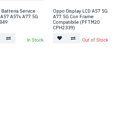
Batteria Service
Oppo Display LCD A57 5G
 A57 A57s A77 5G
A77 5G Con Frame
849
Compatibile (PFTM20
CPH2339)
In Stock
Out of Stock