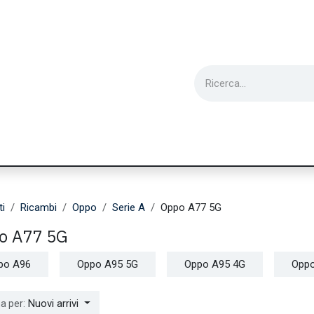
ie
Utensili
Wearable
Ricondizionati
Inf
ti
Ricambi
Oppo
Serie A
Oppo A77 5G
o A77 5G
po A96
Oppo A95 5G
Oppo A95 4G
Oppo
Nuovi arrivi
a per: