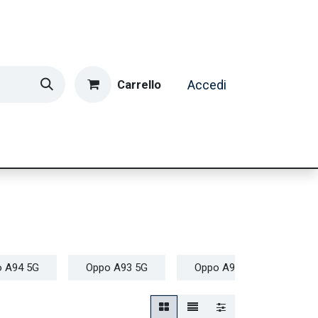
Carrello
Accedi
ormatica & Gaming
Casa e Tempo Libero
Caffè
 A94 5G
Oppo A93 5G
Oppo A92
Oppo 