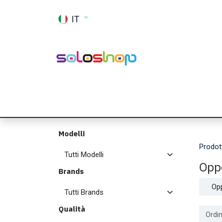
Passa al contenuto
IT
Shop
Ricambi
Accessori
Memor
Modelli
Prodot
Opp
Brands
Op
Qualità
Ordin