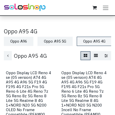
Passa al contenuto
Oppo A95 4G
Oppo A96
Oppo A95 5G
Oppo A95 4G
Oppo A95 4G
Oppo Display LCD Reno 4
Oppo Display LCD Reno 4
se (05 version) A74 4G
se (05 version) A74 4G
A95 4G A96 5G F19 4G
A95 4G A96 5G F19 4G
F19S 4G F21s Pro 5G
F19S 4G F21s Pro 5G
Reno 6 Lite 4G Reno 7z
Reno 6 Lite 4G Reno 7z
5G Reno 8z 5G Reno 8
5G Reno 8z 5G Reno 8
Lite 5G Realme 8 4G
Lite 5G Realme 8 4G
1+NORD N20 5G N200
1+NORD N20 5G N200
OLED No Frame
Incell No Frame
Compatibile (PEAM00
Compatibile (PEAM00