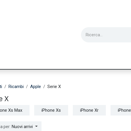
ie
Utensili
Wearable
Ricondizionati
Inf
ti
Ricambi
Apple
Serie X
e X
hone Xs Max
iPhone Xs
iPhone Xr
iPhone
Nuovi arrivi
a per: