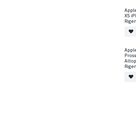
Appl
XS i
Rige
Apple
Pross
Altop
Rige