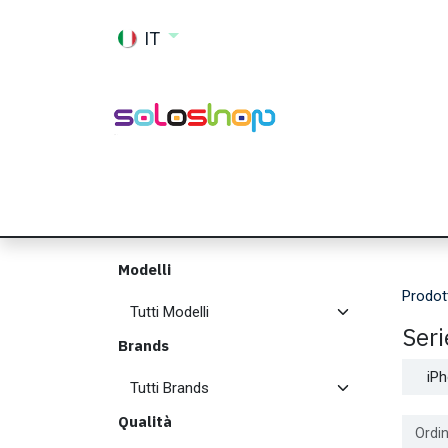
Passa al contenuto
IT
Shop
Ricambi
Accessori
Memor
Modelli
Prodot
Seri
Brands
iP
Qualità
Ordin