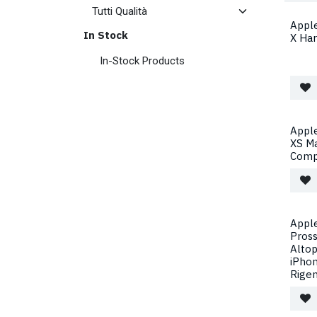
Apple
In Stock
X Ha
In-Stock Products
Apple
XS Ma
Comp
Apple
Pross
Altop
iPho
Rige