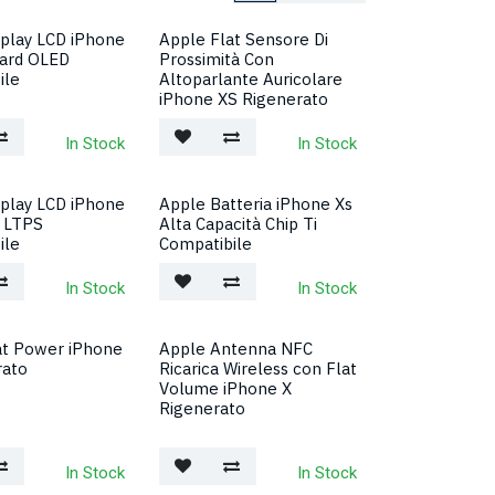
splay LCD iPhone
Apple Flat Sensore Di
ard OLED
Prossimità Con
ile
Altoparlante Auricolare
iPhone XS Rigenerato
In Stock
In Stock
splay LCD iPhone
Apple Batteria iPhone Xs
l LTPS
Alta Capacità Chip Ti
ile
Compatibile
In Stock
In Stock
at Power iPhone
Apple Antenna NFC
rato
Ricarica Wireless con Flat
Volume iPhone X
Rigenerato
In Stock
In Stock