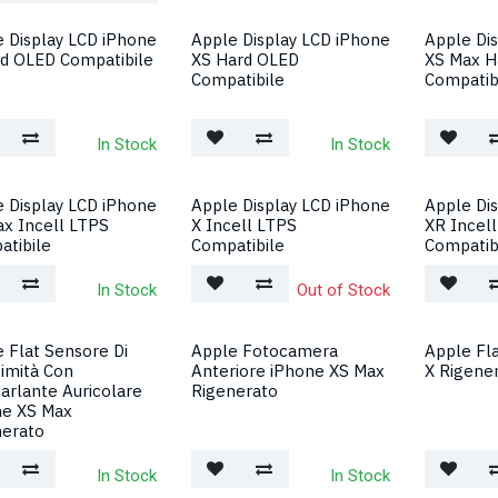
 Display LCD iPhone
Apple Display LCD iPhone
Apple Di
rd OLED Compatibile
XS Hard OLED
XS Max H
Compatibile
Compatib
In Stock
In Stock
 Display LCD iPhone
Apple Display LCD iPhone
Apple Di
x Incell LTPS
X Incell LTPS
XR Incel
atibile
Compatibile
Compatib
In Stock
Out of Stock
 Flat Sensore Di
Apple Fotocamera
Apple Fl
imità Con
Anteriore iPhone XS Max
X Rigene
arlante Auricolare
Rigenerato
ne XS Max
nerato
In Stock
In Stock