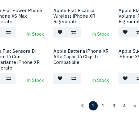
e Flat Power Phone
Apple Flat Ricarica
Apple Fl
Phone XS Max
Wireless iPhone XR
Volume i
nerato
Rigenerato
Rigenera
In Stock
In Stock
 Flat Sensore Di
Apple Batteria iPhone XR
Apple Su
imità Con
Alta Capacità Chip Ti
iPhone X
arlante iPhone XR
Compatibile
nerato
In Stock
In Stock
1
2
3
4
5