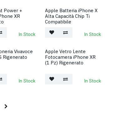
at Power +
Apple Batteria iPhone X
Phone XR
Alta Capacità Chip Ti
to
Compatibile
In Stock
In Stock
oneria Vivavoce
Apple Vetro Lente
S Rigenerato
Fotocamera iPhone XR
(1 Pz) Rigenerato
In Stock
In Stock