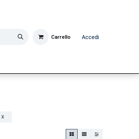
Carrello
Accedi
ormatica & Gaming
Casa e Tempo Libero
Caffè
 X