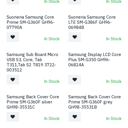
In Stock
In Stock
Suoneria Samsung Core
Suoneria Samsung Core
Prime SM-G360F GH96-
LTE SM-G386F GH96-
07790A
06984B
In Stock
In Stock
Samsung Sub Board Micro
Samsung Display LCD Core
USB S3, Core, Tab
Plus SM-G350 GH96-
T311,Tab S2 T819 3722-
06824A
003512
In Stock
In Stock
Samsung Back Cover Core
Samsung Back Cover Core
Prime SM-G360F silver
Prime SM-G360F grey
GH98-35531C
GH98-35531B
In Stock
In Stock