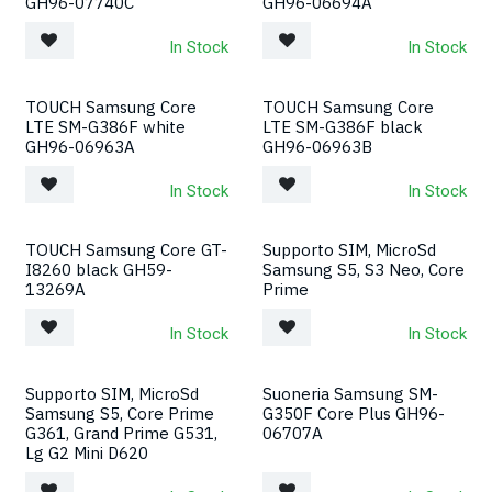
GH96-07740C
GH96-06694A
In Stock
In Stock
TOUCH Samsung Core
TOUCH Samsung Core
LTE SM-G386F white
LTE SM-G386F black
GH96-06963A
GH96-06963B
In Stock
In Stock
TOUCH Samsung Core GT-
Supporto SIM, MicroSd
I8260 black GH59-
Samsung S5, S3 Neo, Core
13269A
Prime
In Stock
In Stock
Supporto SIM, MicroSd
Suoneria Samsung SM-
Samsung S5, Core Prime
G350F Core Plus GH96-
G361, Grand Prime G531,
06707A
Lg G2 Mini D620