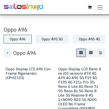
Passa al contenuto
Oppo A96
Oppo A96
Oppo A95 5G
Oppo A95 4G
Oppo A96
Oppo Display LCD A96 Con
Oppo Display LCD Reno 4
Frame Rigenerato
se (05 version) A74 4G
(CPH2333)
A95 4G A96 5G F19 4G
F19S 4G F21s Pro 5G
Reno 6 Lite 4G Reno 7z
5G Reno 8z 5G Reno 8
Lite 5G Realme 8 4G
1+NORD N20 5G N200
OLED No Frame
Compatibile (PEAM00