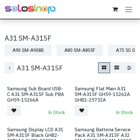
Passa al contenuto
A31 SM-A315F
A90 SM-A908B
A80 SM-A805F
A73 5G SM
A31 SM-A315F
Samsung Sub Board USB-
Samsung Flat Main A31
C A31 SM-A315F Sub PBA
SM-A315F GH59-15262A
GH59-15266A
GH82-25732A
In Stock
In Stock
Samsung Display LCD A31
Samsung Batteria Service
SM-A315F Black GH82-
Pack A31 SM-A315F A32