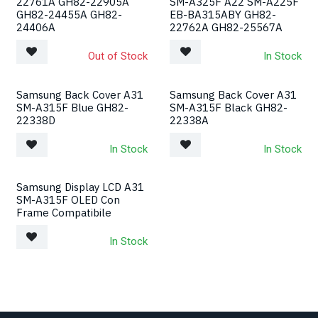
22761A GH82-22905A
SM-A325F A22 SM-A225F
GH82-24455A GH82-
EB-BA315ABY GH82-
24406A
22762A GH82-25567A
Out of Stock
In Stock
Samsung Back Cover A31
Samsung Back Cover A31
SM-A315F Blue GH82-
SM-A315F Black GH82-
22338D
22338A
In Stock
In Stock
Samsung Display LCD A31
SM-A315F OLED Con
Frame Compatibile
In Stock