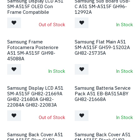
Samsung Display LCD A51
Samsung Sub Board USB-
SM-A515F OLED Con
C A51 SM-A515F GH96-
Frame Compatibile
12992A
Out of Stock
In Stock
Samsung Frame
Samsung Flat Main A51
Fotocamera Posteriore
SM-A515F GH59-15202A
A51 SM-A515F GH98-
GH82-25735A
45088A
In Stock
In Stock
Samsung Display LCD A51
Samsung Batteria Service
SM-A515F GH82-21669A
Pack A51 EB-BA515ABY
GH82-21680A GH82-
GH82-21668A
22084A GH82-22083A
Out of Stock
In Stock
Samsung Back Cover A51
Samsung Back Cover A51