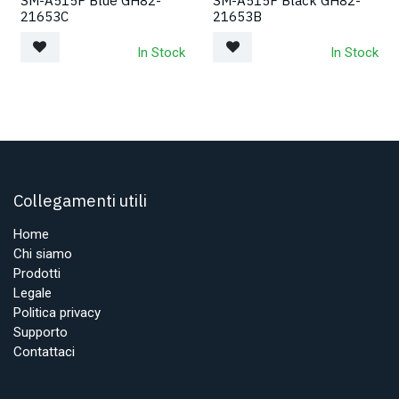
SM-A515F Blue GH82-
SM-A515F Black GH82-
21653C
21653B
In Stock
In Stock
Collegamenti utili
Home
Chi siamo
Prodotti
Legale
Politica privacy
Supporto
Contattaci