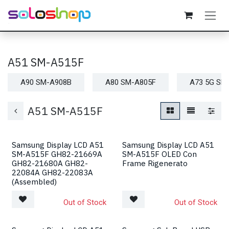
Passa al contenuto
A51 SM-A515F
A90 SM-A908B
A80 SM-A805F
A73 5G SM
A51 SM-A515F
Samsung Display LCD A51
Samsung Display LCD A51
SM-A515F GH82-21669A
SM-A515F OLED Con
GH82-21680A GH82-
Frame Rigenerato
22084A GH82-22083A
(Assembled)
Out of Stock
Out of Stock