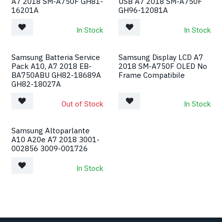
A7 2018 SM-A750F GH81-
USB A7 2018 SM-A750F
16201A
GH96-12081A
In Stock
In Stock
Samsung Batteria Service
Samsung Display LCD A7
Pack A10, A7 2018 EB-
2018 SM-A750F OLED No
BA750ABU GH82-18689A
Frame Compatibile
GH82-18027A
Out of Stock
In Stock
Samsung Altoparlante
A10 A20e A7 2018 3001-
002856 3009-001726
In Stock