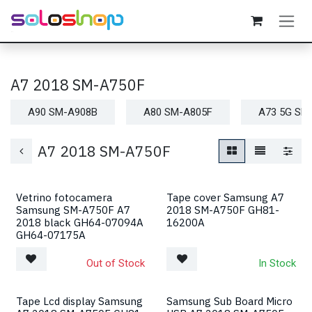
Passa al contenuto
A7 2018 SM-A750F
A90 SM-A908B
A80 SM-A805F
A73 5G SM
A7 2018 SM-A750F
Vetrino fotocamera
Tape cover Samsung A7
Samsung SM-A750F A7
2018 SM-A750F GH81-
2018 black GH64-07094A
16200A
GH64-07175A
Out of Stock
In Stock
Tape Lcd display Samsung
Samsung Sub Board Micro