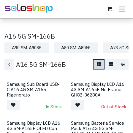
Passa al contenuto
A16 5G SM-166B
A90 SM-A908B
A80 SM-A805F
A73 5G SM
A16 5G SM-166B
Samsung Sub Board USB-
Samsung Display LCD A16
C A16 4G SM-A165
4G SM-A165F No Frame
Rigenerato
GH82-36280A
In Stock
Out of Stock
Samsung Display LCD A16
Samsung Batteria Service
4G SM-A165F OLED Con
Pack A16 4G 5G SM-