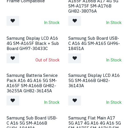
Frame Compatibile
A165F A166B A17 4G 5G
SM-A175F SM-A176B
GH82-38076A
In Stock
In Stock
Samsung Display LCD A16
Samsung Sub Board USB-
4G SM-A165F Black + Sub
C A16 4G SM-A165 GH96-
Board GH97-30433C
18451A
Out of Stock
In Stock
Samsung Batteria Service
Samsung Display LCD A16
Pack A16 4G A16 5G SM-
5G SM-A166B GH82-
A165F SM-A166B GH82-
36143A
36255A GH82-36145A
In Stock
In Stock
Samsung Sub Board USB-
Samsung Flat Main A17
C A16 5G SM-A166B
5G A17 4G A16 4G A16 5G