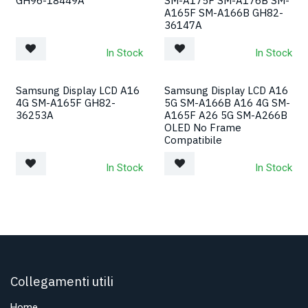
GH96-18449A
SM-A175F SM-A176B SM-
A165F SM-A166B GH82-
36147A
In Stock
In Stock
Samsung Display LCD A16
Samsung Display LCD A16
4G SM-A165F GH82-
5G SM-A166B A16 4G SM-
36253A
A165F A26 5G SM-A266B
OLED No Frame
Compatibile
In Stock
In Stock
Collegamenti utili
Home