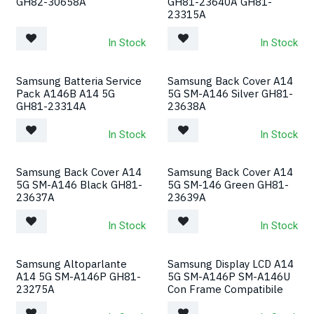
GH82-30658A
GH81-23640A GH81-
23315A
In Stock
In Stock
Samsung Batteria Service
Samsung Back Cover A14
Pack A146B A14 5G
5G SM-A146 Silver GH81-
GH81-23314A
23638A
In Stock
In Stock
Samsung Back Cover A14
Samsung Back Cover A14
5G SM-A146 Black GH81-
5G SM-146 Green GH81-
23637A
23639A
In Stock
In Stock
Samsung Altoparlante
Samsung Display LCD A14
A14 5G SM-A146P GH81-
5G SM-A146P SM-A146U
23275A
Con Frame Compatibile