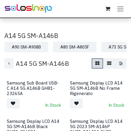
Passa al contenuto
A14 5G SM-A146B
A90 SM-A908B
A80 SM-A805F
A73 5G SM
A14 5G SM-A146B
Samsung Sub Board USB-
Samsung Display LCD A14
C A14 5G A146B GH81-
5G SM-A146B No Frame
23265A
Rigenerato
In Stock
In Stock
Samsung Display LCD A14
Samsung Display LCD A14
5G SM-A146B Black
5G 2023 SM-A146P