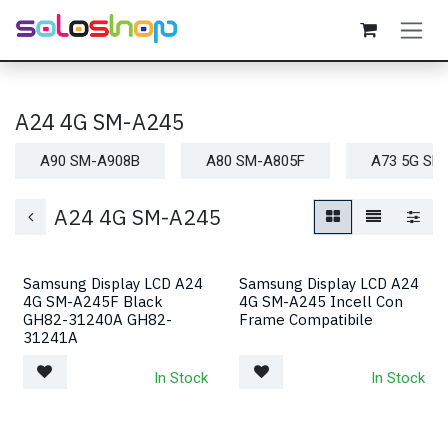
Passa al contenuto
A24 4G SM-A245
A90 SM-A908B
A80 SM-A805F
A73 5G SM
A24 4G SM-A245
Samsung Display LCD A24
Samsung Display LCD A24
4G SM-A245F Black
4G SM-A245 Incell Con
GH82-31240A GH82-
Frame Compatibile
31241A
In Stock
In Stock