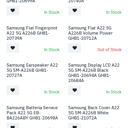
GH81-20699A
20740A
In Stock
In Stock
Samsung Flat Fingerprint
Samsung Flat A22 5G
A22 5G A226B GH81-
A226B Volume Power
20739A
GH81-20712A
In Stock
Out of Stock
Samsung Earspeaker A22
Samsung Display LCD A22
5G SM-A226B GH81-
5G SM-A226B Black
20727A
GH81-20694A GH81-
20684A
In Stock
In Stock
Samsung Batteria Service
Samsung Back Cover A22
Pack A22 5G EB-
5G SM-A226B White
BA226ABY GH81-20698A
GH81-21072A