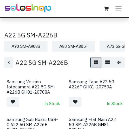
Passa al contenuto
A22 5G SM-A226B
A90 SM-A908B
A80 SM-A805F
A73 5G SM
A22 5G SM-A226B
Samsung Vetrino
Samsung Tape A22 5G
fotocamera A22 5G SM-
A226F GH81-20750A
A226B GH81-20708A
In Stock
In Stock
Samsung Sub Board USB-
Samsung Flat Main A22
C A22 5G SM-A226B
5G SM-A226B GH81-