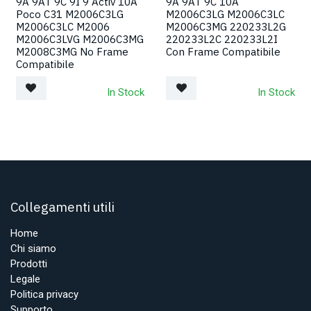
9A 9AT 9C 9I 9 Activ 10A
9A 9AT 9C 10A
Poco C31 M2006C3LG
M2006C3LG M2006C3LC
M2006C3LC M2006
M2006C3MG 220233L2G
M2006C3LVG M2006C3MG
220233L2C 220233L2I
M2008C3MG No Frame
Con Frame Compatibile
Compatibile
In Stock
In Stock
Collegamenti utili
Home
Chi siamo
Prodotti
Legale
Politica privacy
Supporto