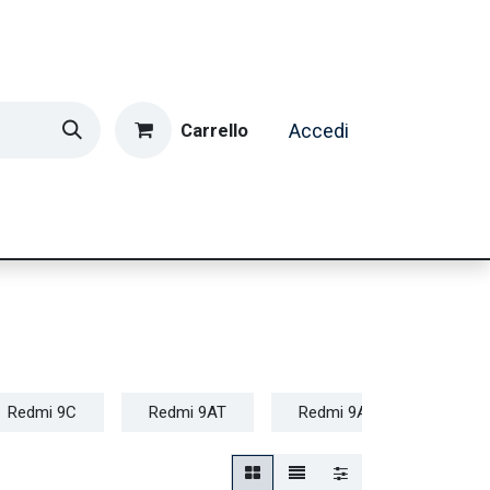
Carrello
Accedi
ormatica & Gaming
Casa e Tempo Libero
Caffè
Redmi 9C
Redmi 9AT
Redmi 9A
Redmi 