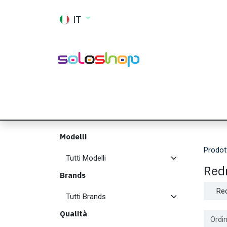
Passa al contenuto
IT
Shop
Ricambi
Accessori
Memor
Modelli
Prodot
Red
Brands
Re
Qualità
Ordin