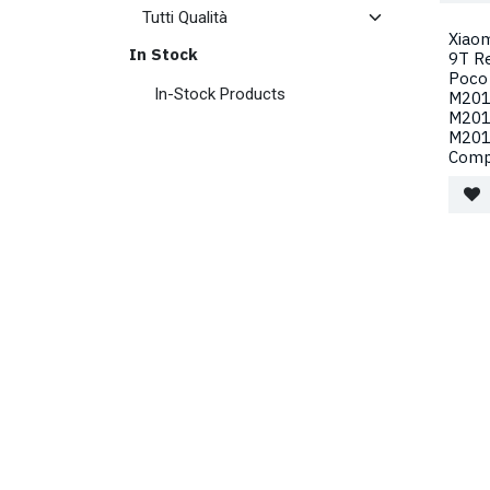
Xiaom
In Stock
9T R
Poco
In-Stock Products
M201
M201
M201
Comp