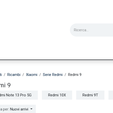
ie
Utensili
Wearable
Ricondizionati
Inf
ti
Ricambi
Xiaomi
Serie Redmi
Redmi 9
mi 9
dmi Note 13 Pro 5G
Redmi 10X
Redmi 9T
Nuovi arrivi
a per: