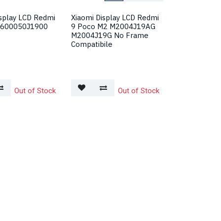
isplay LCD Redmi
Xiaomi Display LCD Redmi
5600050J1900
9 Poco M2 M2004J19AG
M2004J19G No Frame
Compatibile
Out of Stock
Out of Stock