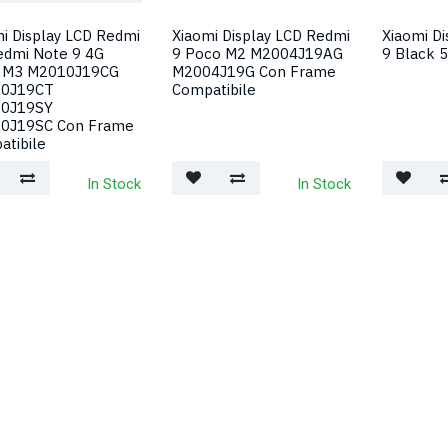
i Display LCD Redmi
Xiaomi Display LCD Redmi
Xiaomi D
edmi Note 9 4G
9 Poco M2 M2004J19AG
9 Black 
 M3 M2010J19CG
M2004J19G Con Frame
0J19CT
Compatibile
0J19SY
0J19SC Con Frame
atibile
In Stock
In Stock