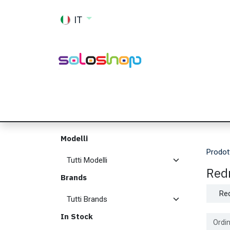
Passa al contenuto
IT
Shop
Ricambi
Accessori
Memor
Modelli
Prodot
Red
Brands
Re
In Stock
Ordin