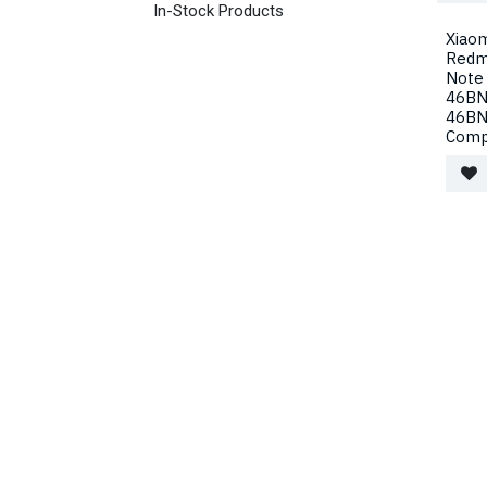
In-Stock Products
Xiaom
Redm
Note
46BN
46BN
Comp