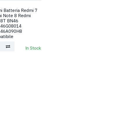
i Batteria Redmi 7
i Note 8 Redmi
 8T BN46
46G08014
46A090H8
atibile
In Stock