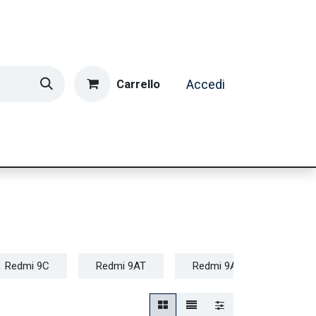
Carrello
Accedi
ormatica & Gaming
Casa e Tempo Libero
Caffè
Redmi 9C
Redmi 9AT
Redmi 9A
Redmi 