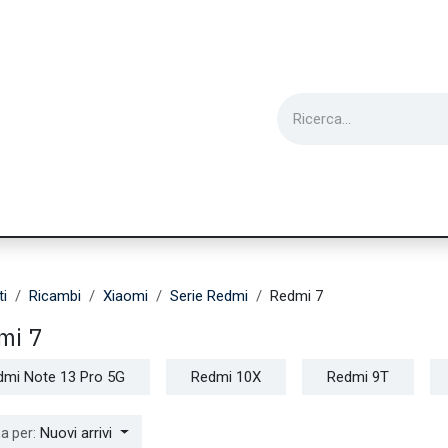
ie
Utensili
Wearable
Ricondizionati
Inf
ti
Ricambi
Xiaomi
Serie Redmi
Redmi 7
mi 7
dmi Note 13 Pro 5G
Redmi 10X
Redmi 9T
Nuovi arrivi
a per: