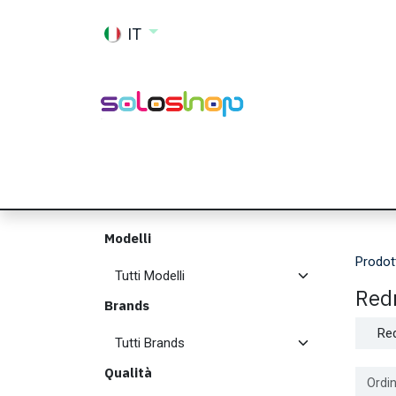
Passa al contenuto
IT
Shop
Ricambi
Accessori
Memor
Modelli
Prodot
Red
Brands
Re
Qualità
Ordin