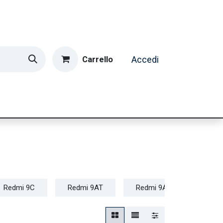
Carrello
Accedi
ormatica & Gaming
Casa e Tempo Libero
Caffè
Redmi 9C
Redmi 9AT
Redmi 9A
Redmi 