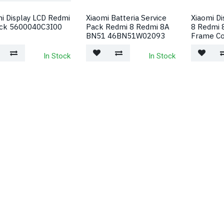
i Display LCD Redmi
Xiaomi Batteria Service
Xiaomi D
ack 5600040C3I00
Pack Redmi 8 Redmi 8A
8 Redmi 
BN51 46BN51W02093
Frame Co
In Stock
In Stock