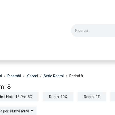
ie
Utensili
Wearable
Ricondizionati
Inf
ti
Ricambi
Xiaomi
Serie Redmi
Redmi 8
mi 8
dmi Note 13 Pro 5G
Redmi 10X
Redmi 9T
Nuovi arrivi
a per: