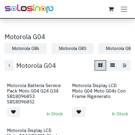
Passa al contenuto
Motorola G04
Motorola G86
Motorola G85
Motorola G84
Motorola G04
Motorola Batteria Service
Motorola Display LCD
Pack Moto G04 G24 G34
Moto G04 Moto G04s Con
SB18D96853
Frame Rigenerato
SB18D96852
In Stock
In Stock
Motorola Display LCD