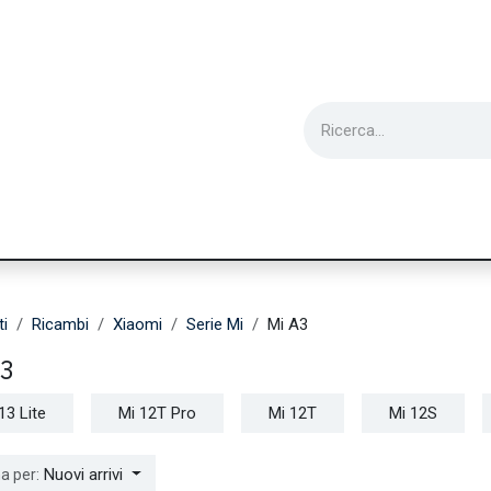
ie
Utensili
Wearable
Ricondizionati
Inf
ti
Ricambi
Xiaomi
Serie Mi
Mi A3
A3
13 Lite
Mi 12T Pro
Mi 12T
Mi 12S
Nuovi arrivi
a per: