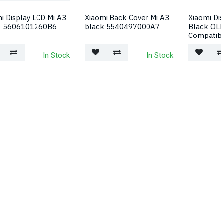
i Display LCD Mi A3
Xiaomi Back Cover Mi A3
Xiaomi Di
k 5606101260B6
black 5540497000A7
Black OL
Compatib
In Stock
In Stock