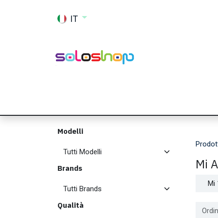
Passa al contenuto
IT
Shop
Ricambi
Accessori
Memor
Modelli
Prodot
Mi 
Brands
Mi 
Qualità
Ordin