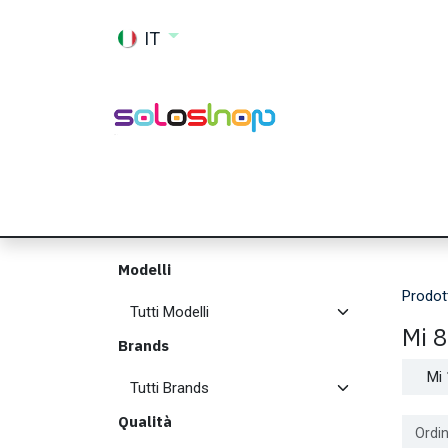
Passa al contenuto
IT
Shop
Ricambi
Accessori
Memor
Modelli
Prodot
Mi 8
Brands
Mi 
Qualità
Ordin