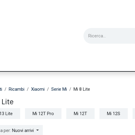
ie
Utensili
Wearable
Ricondizionati
Inf
ti
Ricambi
Xiaomi
Serie Mi
Mi 8 Lite
 Lite
13 Lite
Mi 12T Pro
Mi 12T
Mi 12S
Nuovi arrivi
a per: