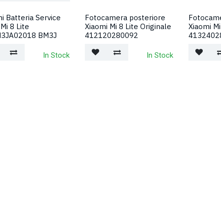
i Batteria Service
Fotocamera posteriore
Fotocame
Mi 8 Lite
Xiaomi Mi 8 Lite Originale
Xiaomi Mi
3JA02018 BM3J
412120280092
4132402
In Stock
In Stock