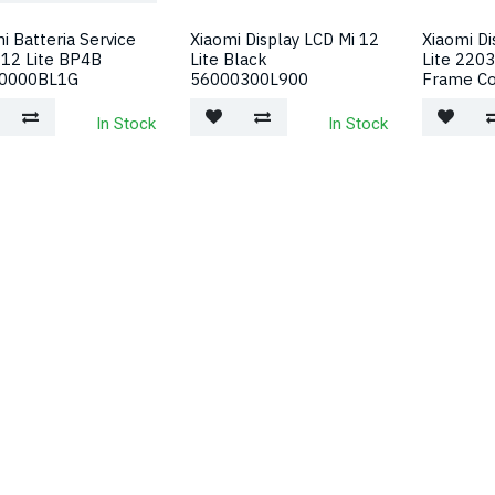
i Batteria Service
Xiaomi Display LCD Mi 12
Xiaomi Di
 12 Lite BP4B
Lite Black
Lite 220
0000BL1G
56000300L900
Frame Co
In Stock
In Stock