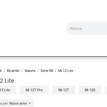
ie
Utensili
Wearable
Ricondizionati
Inf
ti
Ricambi
Xiaomi
Serie Mi
Mi 12 Lite
2 Lite
13 Lite
Mi 12T Pro
Mi 12T
Mi 12S
Nuovi arrivi
a per: