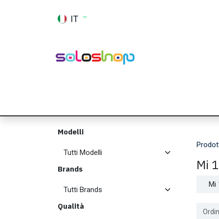
Passa al contenuto
IT
Shop
Ricambi
Accessori
Memor
Modelli
Prodot
Mi 1
Brands
Mi 
Qualità
Ordin