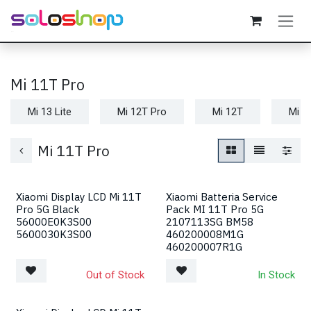
Passa al contenuto
Mi 11T Pro
Mi 13 Lite
Mi 12T Pro
Mi 12T
Mi 1
Mi 11T Pro
Xiaomi Display LCD Mi 11T
Xiaomi Batteria Service
Pro 5G Black
Pack MI 11T Pro 5G
56000E0K3S00
2107113SG BM58
5600030K3S00
460200008M1G
460200007R1G
Out of Stock
In Stock