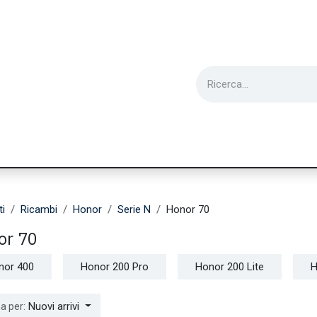
ie
Utensili
Wearable
Ricondizionati
Inf
ti
Ricambi
Honor
Serie N
Honor 70
or 70
nor 400
Honor 200 Pro
Honor 200 Lite
H
Nuovi arrivi
a per: