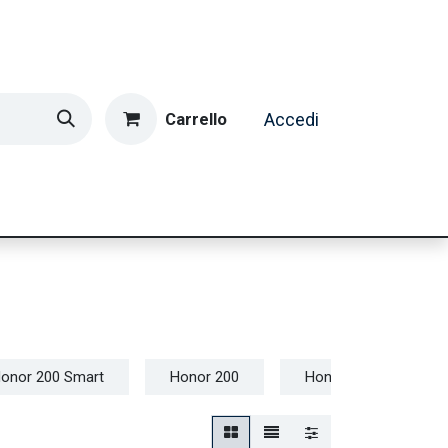
Carrello
Accedi
ormatica & Gaming
Casa e Tempo Libero
Caffè
onor 200 Smart
Honor 200
Honor 90 Lite