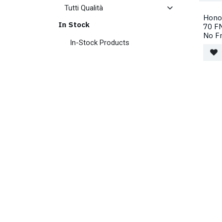
Hono
In Stock
70 F
No F
In-Stock Products