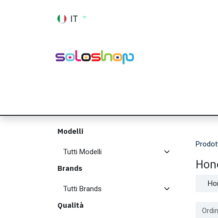
Passa al contenuto
IT
Shop
Ricambi
Accessori
Memor
Modelli
Prodot
Hon
Brands
Ho
Qualità
Ordin