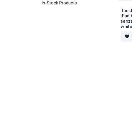
In-Stock Products
Touch
iPad 
senz
whit