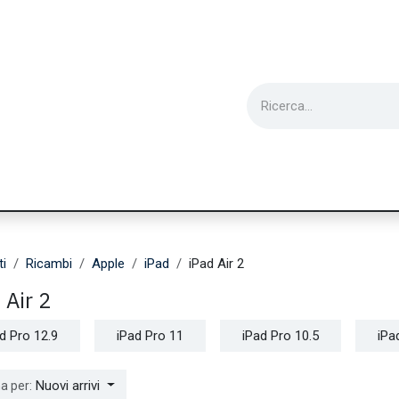
ie
Utensili
Wearable
Ricondizionati
Inf
ti
Ricambi
Apple
iPad
iPad Air 2
 Air 2
d Pro 12.9
iPad Pro 11
iPad Pro 10.5
iPa
Nuovi arrivi
a per: