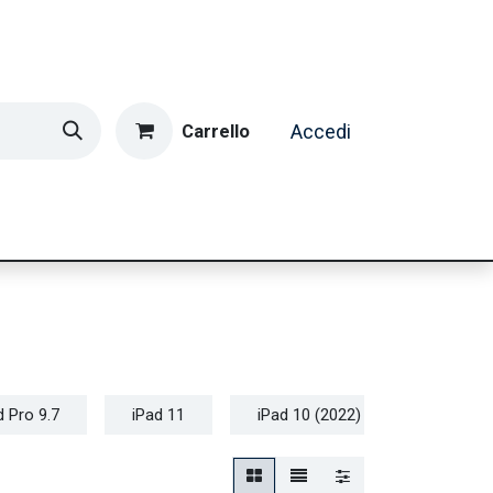
Carrello
Accedi
ormatica & Gaming
Casa e Tempo Libero
Caffè
d Pro 9.7
iPad 11
iPad 10 (2022)
iPad 9a