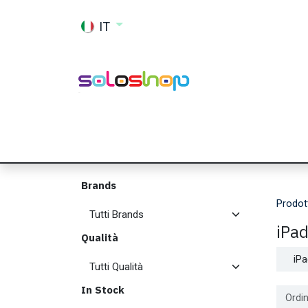
Passa al contenuto
IT
Shop
Ricambi
Accessori
Memor
Brands
Prodot
iPad
Qualità
iPa
In Stock
Ordin