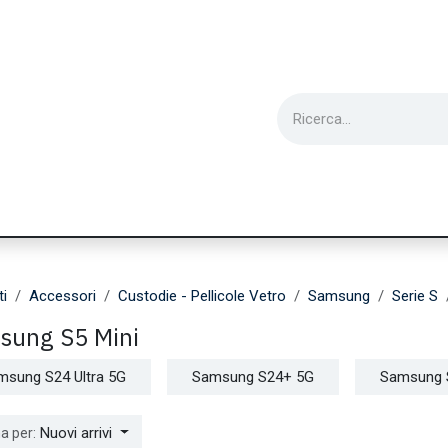
ie
Utensili
Wearable
Ricondizionati
Inf
ti
Accessori
Custodie - Pellicole Vetro
Samsung
Serie S
sung S5 Mini
msung S24 Ultra 5G
Samsung S24+ 5G
Samsung 
Nuovi arrivi
a per: