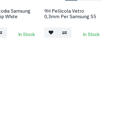
stodia Samsung
9H Pellicola Vetro
lip White
0,3mm Per Samsung S5
In Stock
In Stock