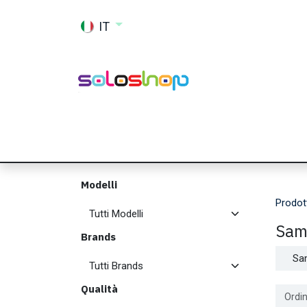
Passa al contenuto
IT
Shop
Ricambi
Accessori
Memor
Modelli
Prodot
Sam
Brands
Sa
Qualità
Ordin