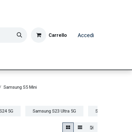
Carrello
Accedi
ormatica & Gaming
Casa e Tempo Libero
Caffè
Samsung S5 Mini
S24 5G
Samsung S23 Ultra 5G
Samsung S23+ 5G