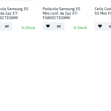
cola Samsung S5
Pellicola Samsung S5
Celly Cu
 da 2pz ET-
Mini conf. da 2pz ET-
S5 Mini F
00CTEGWW
FG800CTEGWW
In Stock
In Stock