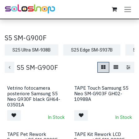
Passa al contenuto
S5 SM-G900F
S25 Ultra SM-938B
S25 Edge SM-S937B
S2
S5 SM-G900F
Vetrino fotocamera
TAPE Touch Samsung S5
posteriore Samsung S5
Neo SM-G903F GH02-
Neo G930F black GH64-
10988A
03501A
In Stock
In Stock
TAPE Pet Rework
TAPE Kit Rework LCD