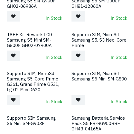
Samsung S5 SM-G900F
Samsung S5 SM-G900F
GH02-06986A
GH81-12060A
In Stock
In Stock
TAPE Kit Rework LCD
Supporto SIM, MicroSd
Samsung S5 Mini SM-
Samsung S5, S3 Neo, Core
G800F GH02-07900A
Prime
In Stock
In Stock
Supporto SIM, MicroSd
Supporto SIM, MicroSd
Samsung S5, Core Prime
Samsung S5 Mini SM-G800
G361, Grand Prime G531,
Lg G2 Mini D620
In Stock
In Stock
Supporto SIM Samsung
Samsung Batteria Service
S5 Mini SM-G903F
Pack S5 EB-BG900BBE
GH43-04165A