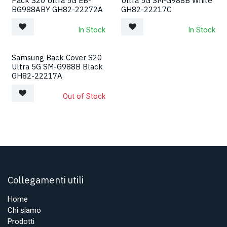
Pack S20 Ultra 5G EB-
Ultra 5G SM-G988B White
BG988ABY GH82-22272A
GH82-22217C
In Stock
In Stock
Samsung Back Cover S20
Ultra 5G SM-G988B Black
GH82-22217A
Out of Stock
Collegamenti utili
Home
Chi siamo
Prodotti