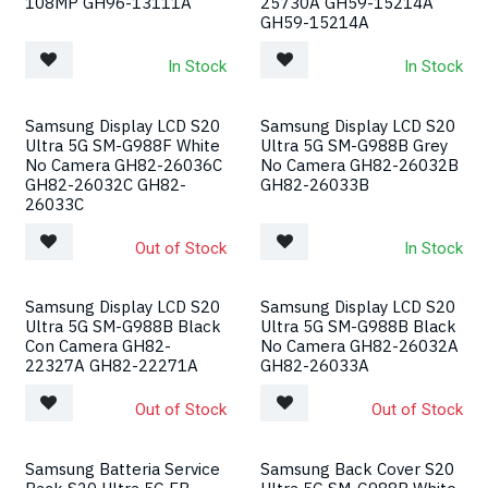
108MP GH96-13111A
25730A GH59-15214A
GH59-15214A
In Stock
In Stock
Samsung Display LCD S20
Samsung Display LCD S20
Ultra 5G SM-G988F White
Ultra 5G SM-G988B Grey
No Camera GH82-26036C
No Camera GH82-26032B
GH82-26032C GH82-
GH82-26033B
26033C
Out of Stock
In Stock
Samsung Display LCD S20
Samsung Display LCD S20
Ultra 5G SM-G988B Black
Ultra 5G SM-G988B Black
Con Camera GH82-
No Camera GH82-26032A
22327A GH82-22271A
GH82-26033A
Out of Stock
Out of Stock
Samsung Batteria Service
Samsung Back Cover S20