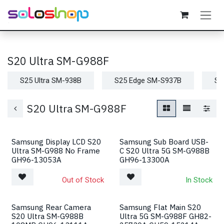
Passa al contenuto
S20 Ultra SM-G988F
S25 Ultra SM-938B
S25 Edge SM-S937B
S2
S20 Ultra SM-G988F
Samsung Display LCD S20
Samsung Sub Board USB-
Ultra SM-G988 No Frame
C S20 Ultra 5G SM-G988B
GH96-13053A
GH96-13300A
Out of Stock
In Stock
Samsung Rear Camera
Samsung Flat Main S20
S20 Ultra SM-G988B
Ultra 5G SM-G988F GH82-