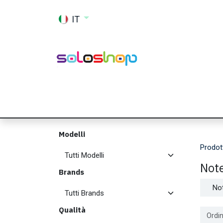
Passa al contenuto
IT
Shop
Ricambi
Accessori
Memor
Modelli
Prodot
Not
Brands
No
Qualità
Ordin