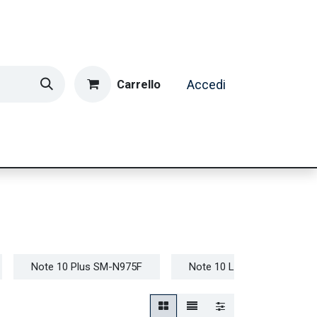
Carrello
Accedi
ormatica & Gaming
Casa e Tempo Libero
Caffè
Note 10 Plus SM-N975F
Note 10 Lite SM-N770F