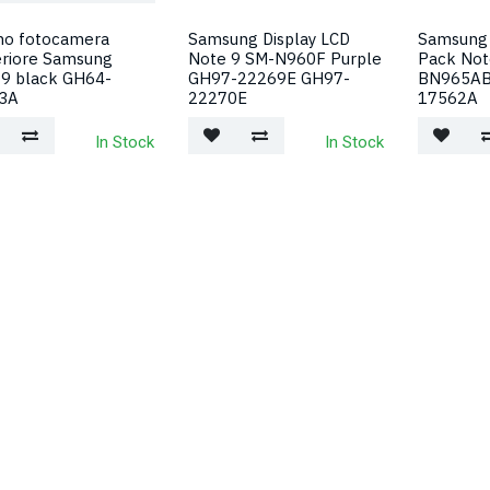
ino fotocamera
Samsung Display LCD
Samsung 
eriore Samsung
Note 9 SM-N960F Purple
Pack Not
 9 black GH64-
GH97-22269E GH97-
BN965AB
3A
22270E
17562A
In Stock
In Stock