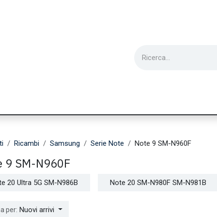
ie
Utensili
Wearable
Ricondizionati
Inf
ti
Ricambi
Samsung
Serie Note
Note 9 SM-N960F
e 9 SM-N960F
te 20 Ultra 5G SM-N986B
Note 20 SM-N980F SM-N981B
Nuovi arrivi
a per: