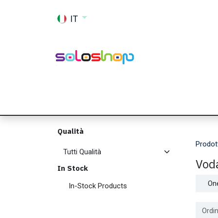
Passa al contenuto
IT
Shop
Ricambi
Accessori
Memor
Qualità
Prodot
Vod
In Stock
On
In-Stock Products
Ordin