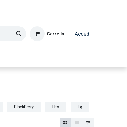
Carrello
Accedi
ormatica & Gaming
Casa e Tempo Libero
Caffè
BlackBerry
Htc
Lg
Microsoft