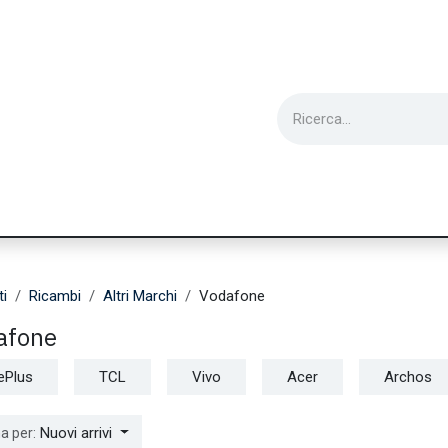
ie
Utensili
Wearable
Ricondizionati
Inf
ti
Ricambi
Altri Marchi
Vodafone
afone
ePlus
TCL
Vivo
Acer
Archos
Nuovi arrivi
a per: