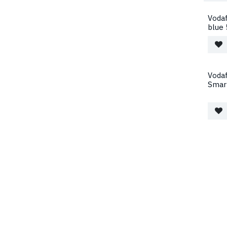
Voda
blue 
Voda
Smart