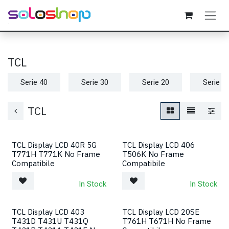
Passa al contenuto
TCL
Serie 40
Serie 30
Serie 20
Serie 1
TCL
TCL Display LCD 40R 5G
TCL Display LCD 406
T771H T771K No Frame
T506K No Frame
Compatibile
Compatibile
In Stock
In Stock
TCL Display LCD 403
TCL Display LCD 20SE
T431D T431U T431Q
T761H T671H No Frame