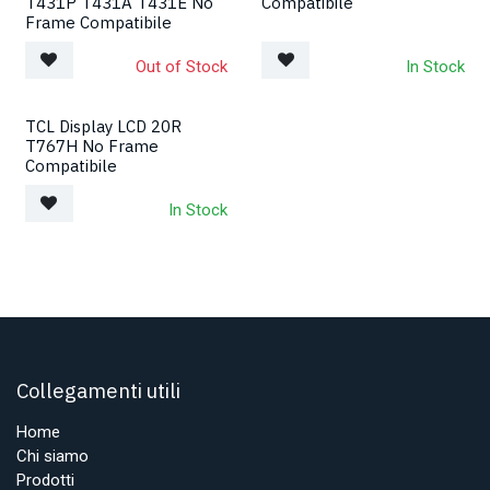
T431P T431A T431E No
Compatibile
Frame Compatibile
Out of Stock
In Stock
TCL Display LCD 20R
T767H No Frame
Compatibile
In Stock
Collegamenti utili
Home
Chi siamo
Prodotti