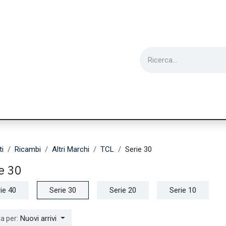
ie
Utensili
Wearable
Ricondizionati
Inf
ti
Ricambi
Altri Marchi
TCL
Serie 30
e 30
ie 40
Serie 30
Serie 20
Serie 10
Nuovi arrivi
a per: