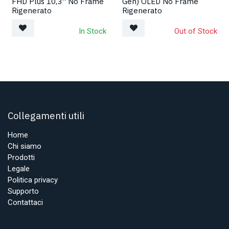
FHD Plus 10,3'' No Frame
Gen) OLED No Frame
Rigenerato
Rigenerato
In Stock
Out of Stock
Collegamenti utili
Home
Chi siamo
Prodotti
Legale
Politica privacy
Supporto
Contattaci