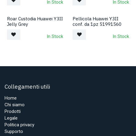
In Stock
In Stock
Roar Custodia Huawei Y3II
Pellicola Huawei Y3II
Jelly Grey
conf. da 1pz 51991560
In Stock
In Stock
Collegamenti utili
Home
Chi siamo
Prodotti
Legale
Politica privacy
Supporto