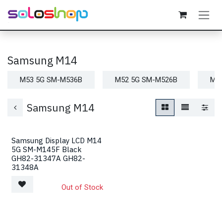
Passa al contenuto
Samsung M14
M53 5G SM-M536B
M52 5G SM-M526B
M5
Samsung M14
Samsung Display LCD M14
5G SM-M145F Black
GH82-31347A GH82-
31348A
Out of Stock