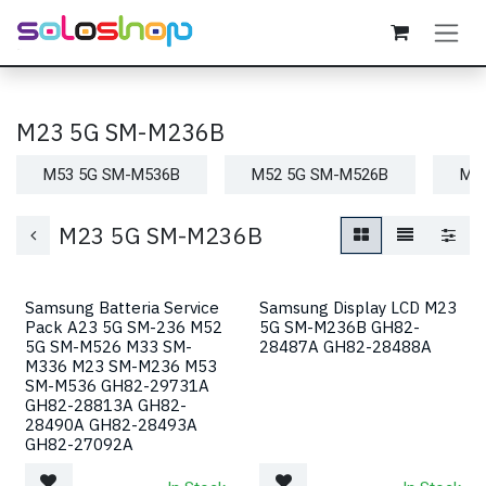
Passa al contenuto
M23 5G SM-M236B
M53 5G SM-M536B
M52 5G SM-M526B
M5
M23 5G SM-M236B
Samsung Batteria Service
Samsung Display LCD M23
Pack A23 5G SM-236 M52
5G SM-M236B GH82-
5G SM-M526 M33 SM-
28487A GH82-28488A
M336 M23 SM-M236 M53
SM-M536 GH82-29731A
GH82-28813A GH82-
28490A GH82-28493A
GH82-27092A