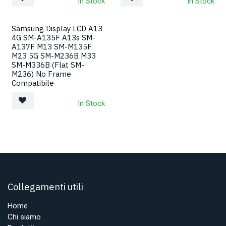
In Stock
In Stock
Samsung Display LCD A13
4G SM-A135F A13s SM-
A137F M13 SM-M135F
M23 5G SM-M236B M33
SM-M336B (Flat SM-
M236) No Frame
Compatibile
In Stock
Collegamenti utili
Home
Chi siamo