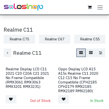
Passa al contenuto
Realme C11
Realme C75
Realme C67
Realme C55
Realme C11
Realme Display LCD C11
Oppo Display LCD A15
2021 C20 C20A C21 2021
A15s Realme C11 2020
No Frame Compatibile
C12 C15 No Frame
(RMX3061 RMX3063
Compatibile (CPH2185
RMX3201 RMX3231)
CPH2179 RMX2185
RMX2189 RMX2180)
Out of Stock
In Stock