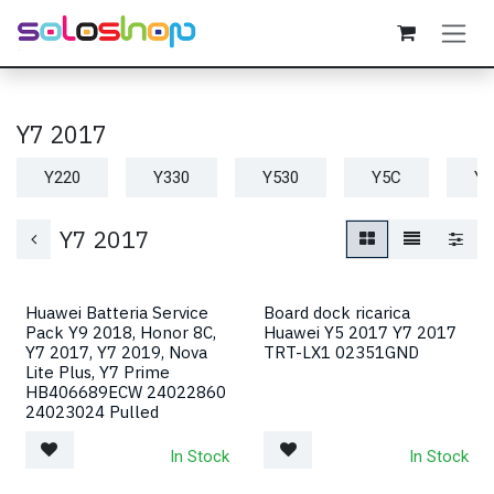
Passa al contenuto
Y7 2017
Y220
Y330
Y530
Y5C
Y6
Y7 2017
Huawei Batteria Service
Board dock ricarica
Pack Y9 2018, Honor 8C,
Huawei Y5 2017 Y7 2017
Y7 2017, Y7 2019, Nova
TRT-LX1 02351GND
Lite Plus, Y7 Prime
HB406689ECW 24022860
24023024 Pulled
In Stock
In Stock