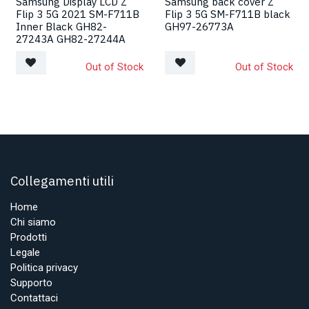
Samsung Display LCD Z
Samsung back cover Z
Flip 3 5G 2021 SM-F711B
Flip 3 5G SM-F711B black
Inner Black GH82-
GH97-26773A
27243A GH82-27244A
Out of Stock
Out of Stock
Collegamenti utili
Home
Chi siamo
Prodotti
Legale
Politica privacy
Supporto
Contattaci