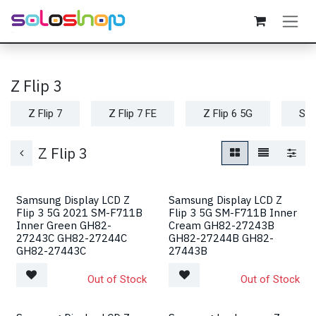
Passa al contenuto
Z Flip 3
Z Flip 7
Z Flip 7 FE
Z Flip 6 5G
Sam
Z Flip 3
Samsung Display LCD Z
Samsung Display LCD Z
Flip 3 5G 2021 SM-F711B
Flip 3 5G SM-F711B Inner
Inner Green GH82-
Cream GH82-27243B
27243C GH82-27244C
GH82-27244B GH82-
GH82-27443C
27443B
Out of Stock
Out of Stock