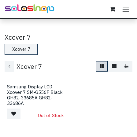
Passa al contenuto
Xcover 7
Xcover 7
Xcover 7
Samsung Display LCD
Xcover 7 SM-G556F Black
GH82-33685A GH82-
33686A
Out of Stock