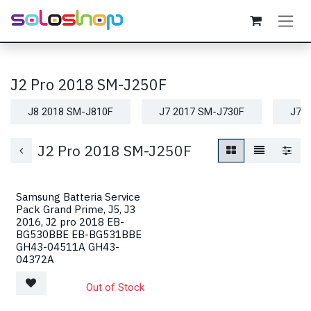
Passa al contenuto
J2 Pro 2018 SM-J250F
J8 2018 SM-J810F
J7 2017 SM-J730F
J7 
J2 Pro 2018 SM-J250F
Samsung Batteria Service
Pack Grand Prime, J5, J3
2016, J2 pro 2018 EB-
BG530BBE EB-BG531BBE
GH43-04511A GH43-
04372A
Out of Stock