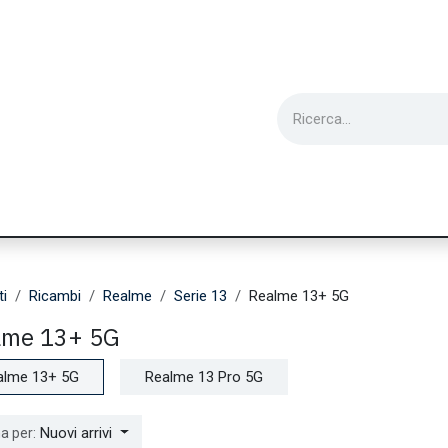
ie
Utensili
Wearable
Ricondizionati
Inf
ti
Ricambi
Realme
Serie 13
Realme 13+ 5G
lme 13+ 5G
alme 13+ 5G
Realme 13 Pro 5G
Nuovi arrivi
a per: