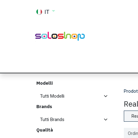
Passa al contenuto
IT
Shop
Ricambi
Accessori
Memor
Modelli
Prodot
Rea
Brands
Re
Qualità
Ordin