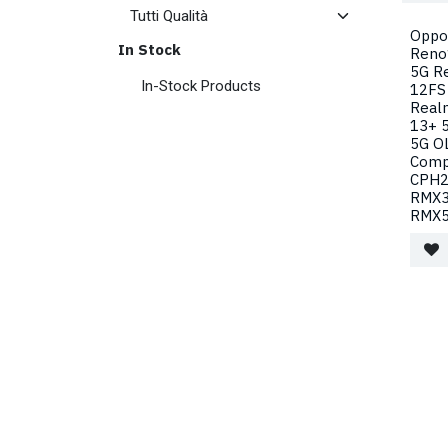
Oppo
In Stock
Reno
5G R
In-Stock Products
12FS
Real
13+ 
5G O
Comp
CPH2
RMX3
RMX5