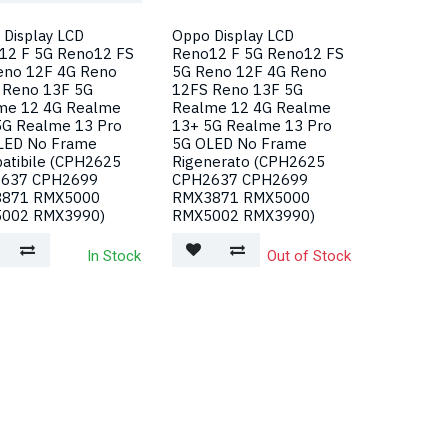
 Display LCD
Oppo Display LCD
12 F 5G Reno12 FS
Reno12 F 5G Reno12 FS
eno 12F 4G Reno
5G Reno 12F 4G Reno
 Reno 13F 5G
12FS Reno 13F 5G
me 12 4G Realme
Realme 12 4G Realme
5G Realme 13 Pro
13+ 5G Realme 13 Pro
LED No Frame
5G OLED No Frame
atibile (CPH2625
Rigenerato (CPH2625
637 CPH2699
CPH2637 CPH2699
871 RMX5000
RMX3871 RMX5000
002 RMX3990)
RMX5002 RMX3990)
In Stock
Out of Stock